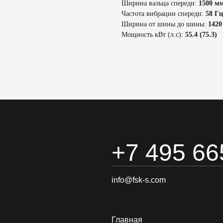
Ширина вальца спереди:
1500 м
Частота вибрации спереди:
58 Гц
Ширина от шины до шины:
1420
Мощность кВт (л.с):
55.4 (75.3)
+7 495 66
info@fsk-s.com
Главная