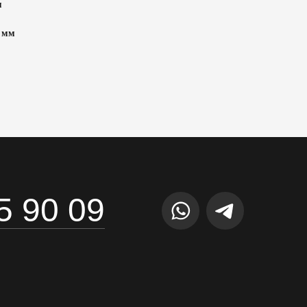
м
 мм
5 90 09