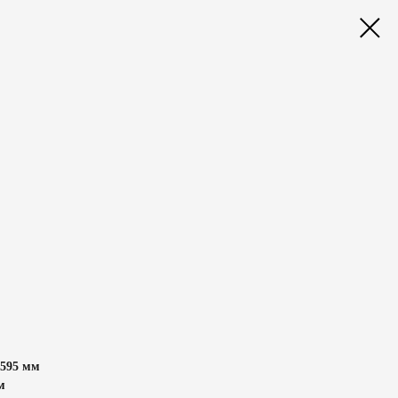
1595 мм
м